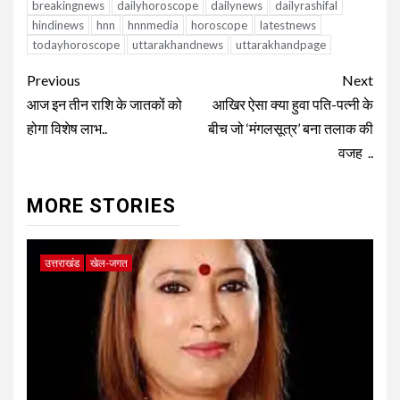
breakingnews
dailyhoroscope
dailynews
dailyrashifal
hindinews
hnn
hnnmedia
horoscope
latestnews
todayhoroscope
uttarakhandnews
uttarakhandpage
Continue
Previous
Next
Reading
आज इन तीन राशि के जातकों को
आखिर ऐसा क्या हुवा पति-पत्नी के
होगा विशेष लाभ..
बीच जो ‘मंगलसूत्र’ बना तलाक की
वजह ..
MORE STORIES
उत्तराखंड
खेल-जगत