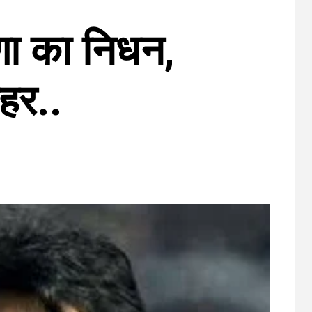
णा का निधन,
लहर..