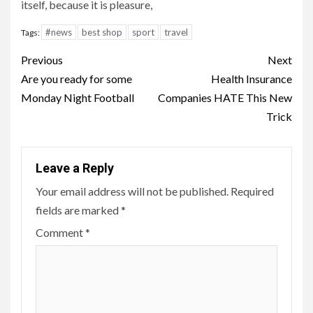
itself, because it is pleasure,
#news
best shop
sport
travel
Tags:
Continue
Previous
Next
Reading
Are you ready for some
Health Insurance
Monday Night Football
Companies HATE This New
Trick
Leave a Reply
Your email address will not be published.
Required
fields are marked
*
Comment
*