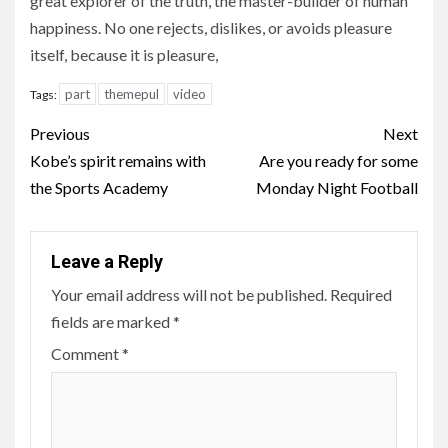
great explorer of the truth, the master-builder of human
happiness. No one rejects, dislikes, or avoids pleasure
itself, because it is pleasure,
part
themepul
video
Tags:
Continue
Previous
Next
Reading
Kobe’s spirit remains with
Are you ready for some
the Sports Academy
Monday Night Football
Leave a Reply
Your email address will not be published.
Required
fields are marked
*
Comment
*