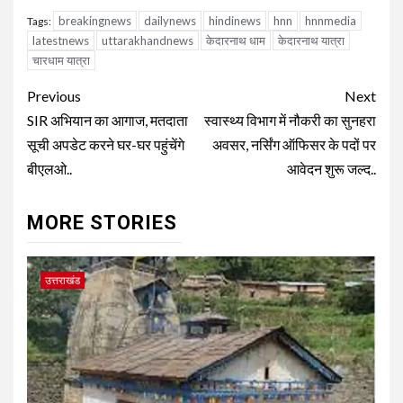
breakingnews
dailynews
hindinews
hnn
hnnmedia
Tags:
latestnews
uttarakhandnews
केदारनाथ धाम
केदारनाथ यात्रा
चारधाम यात्रा
Continue
Previous
Next
Reading
SIR अभियान का आगाज, मतदाता
स्वास्थ्य विभाग में नौकरी का सुनहरा
सूची अपडेट करने घर-घर पहुंचेंगे
अवसर, नर्सिंग ऑफिसर के पदों पर
बीएलओ..
आवेदन शुरू जल्द..
MORE STORIES
उत्तराखंड