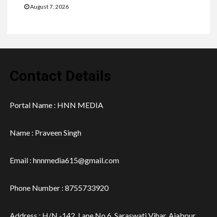
August 7, 2026
Contact Details
Portal Name : HNN MEDIA
Name : Praveen Singh
Email : hnnmedia615@gmail.com
Phone Number : 8755733920
Address : H/N -142, Lane No 6, Saraswati Vihar, Ajabpur