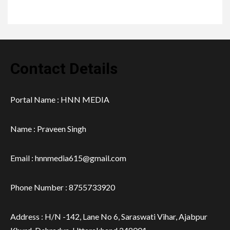
Contact Details
Portal Name : HNN MEDIA
Name : Praveen Singh
Email : hnnmedia615@gmail.com
Phone Number : 8755733920
Address : H/N -142, Lane No 6, Saraswati Vihar, Ajabpur