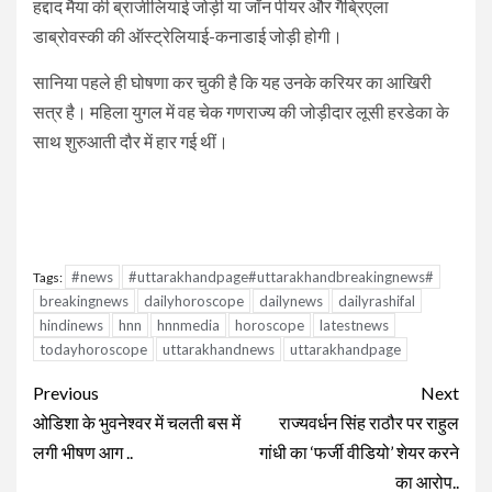
हद्दाद मैया की ब्राजीलियाई जोड़ी या जॉन पीयर और गैब्रिएला
डाब्रोवस्की की ऑस्ट्रेलियाई-कनाडाई जोड़ी होगी।
सानिया पहले ही घोषणा कर चुकी है कि यह उनके करियर का आखिरी
सत्र है। महिला युगल में वह चेक गणराज्य की जोड़ीदार लूसी हरडेका के
साथ शुरुआती दौर में हार गई थीं।
#news
#uttarakhandpage#uttarakhandbreakingnews#
Tags:
breakingnews
dailyhoroscope
dailynews
dailyrashifal
hindinews
hnn
hnnmedia
horoscope
latestnews
todayhoroscope
uttarakhandnews
uttarakhandpage
Continue
Previous
Next
Reading
ओडिशा के भुवनेश्वर में चलती बस में
राज्यवर्धन सिंह राठौर पर राहुल
लगी भीषण आग ..
गांधी का ‘फर्जी वीडियो’ शेयर करने
का आरोप..