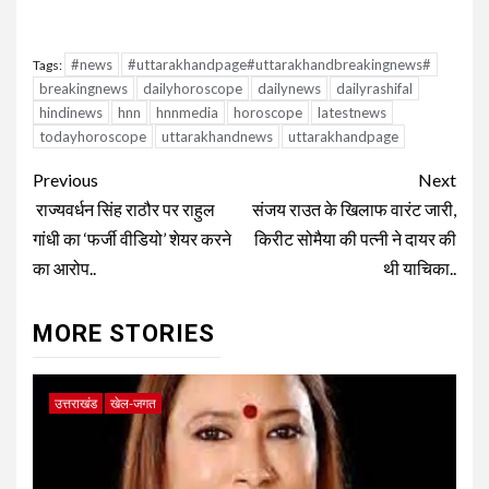
#news
#uttarakhandpage#uttarakhandbreakingnews#
Tags:
breakingnews
dailyhoroscope
dailynews
dailyrashifal
hindinews
hnn
hnnmedia
horoscope
latestnews
todayhoroscope
uttarakhandnews
uttarakhandpage
Continue
Previous
Next
Reading
राज्यवर्धन सिंह राठौर पर राहुल
संजय राउत के खिलाफ वारंट जारी,
गांधी का ‘फर्जी वीडियो’ शेयर करने
किरीट सोमैया की पत्नी ने दायर की
का आरोप..
थी याचिका..
MORE STORIES
उत्तराखंड
खेल-जगत