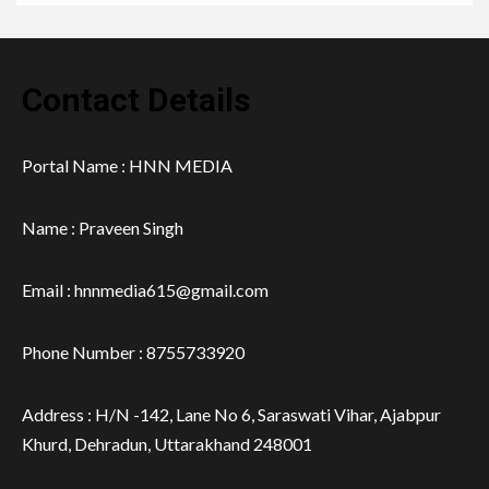
Contact Details
Portal Name : HNN MEDIA
Name : Praveen Singh
Email : hnnmedia615@gmail.com
Phone Number : 8755733920
Address : H/N -142, Lane No 6, Saraswati Vihar, Ajabpur
Khurd, Dehradun, Uttarakhand 248001