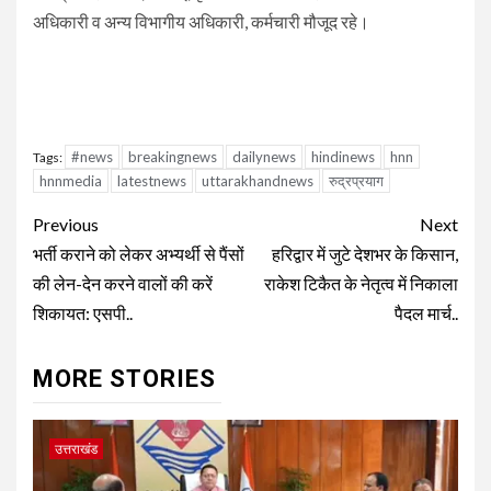
अधिकारी व अन्य विभागीय अधिकारी, कर्मचारी मौजूद रहे।
#news
breakingnews
dailynews
hindinews
hnn
Tags:
hnnmedia
latestnews
uttarakhandnews
रुद्रप्रयाग
Continue
Previous
Next
Reading
भर्ती कराने को लेकर अभ्यर्थी से पैंसों
हरिद्वार में जुटे देशभर के किसान,
की लेन-देन करने वालों की करें
राकेश टिकैत के नेतृत्व में निकाला
शिकायत: एसपी..
पैदल मार्च..
MORE STORIES
उत्तराखंड