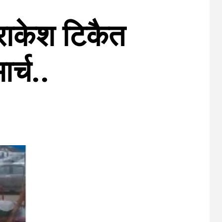
 राकेश टिकैत
ार्च..