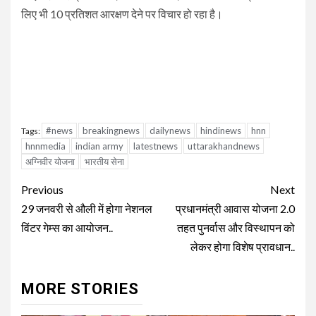
लिए भी 10 प्रतिशत आरक्षण देने पर विचार हो रहा है।
#news
breakingnews
dailynews
hindinews
hnn
Tags:
hnnmedia
indian army
latestnews
uttarakhandnews
अग्निवीर योजना
भारतीय सेना
Continue
Previous
Next
Reading
29 जनवरी से औली में होगा नेशनल
प्रधानमंत्री आवास योजना 2.0
विंटर गेम्स का आयोजन..
तहत पुनर्वास और विस्थापन को
लेकर होगा विशेष प्रावधान..
MORE STORIES