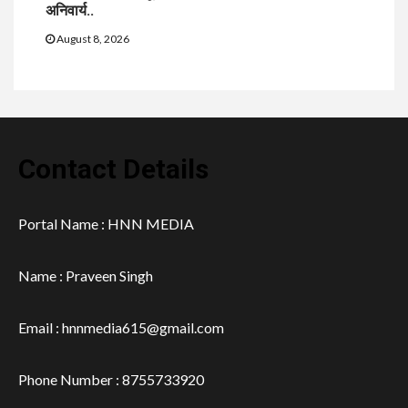
अनिवार्य..
August 8, 2026
Contact Details
Portal Name : HNN MEDIA
Name : Praveen Singh
Email : hnnmedia615@gmail.com
Phone Number : 8755733920