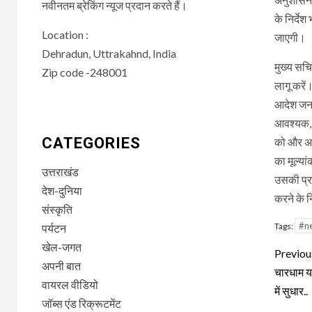
नवीनतम ब्रेकिंग न्यूज प्रदान करते हैं।
के निर्दे
Location :
जाएगी।
Dehradun, Uttrakahnd, India
मुख्य सचि
Zip code -248001
लागू करे
आदेश जनहि
आवश्यक, म
CATEGORIES
को और अधि
का मूल्या
उत्तराखंड
उसकी प्रत
देश-दुनिया
करने के न
संस्कृति
#n
Tags:
पर्यटन
खेल-जगत
Con
Previou
अपनी बात
Rea
चारधाम यात
वायरल वीडियो
में सुधार..
जॉब्स एंड रिक्रूटमेंट