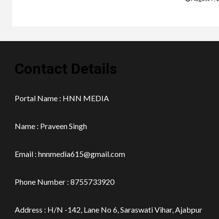
Contact Details
Portal Name : HNN MEDIA
Name : Praveen Singh
Email : hnnmedia615@gmail.com
Phone Number : 8755733920
Address : H/N -142, Lane No 6, Saraswati Vihar, Ajabpur