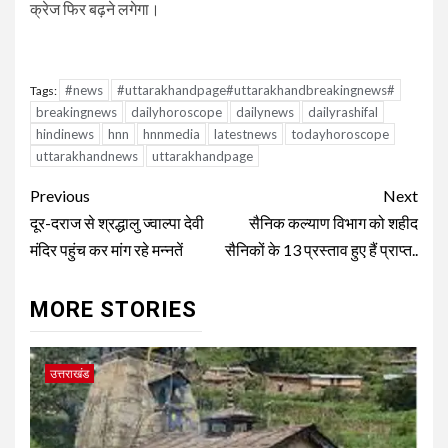
क्रेज फिर बढ़ने लगेगा।
#news
#uttarakhandpage#uttarakhandbreakingnews#
Tags:
breakingnews
dailyhoroscope
dailynews
dailyrashifal
hindinews
hnn
hnnmedia
latestnews
todayhoroscope
uttarakhandnews
uttarakhandpage
Continue
Previous
Next
Reading
दूर-दराज से श्रद्धालु ज्वाल्पा देवी
सैनिक कल्याण विभाग को शहीद
मंदिर पहुंच कर मांग रहे मन्नतें
सैनिकों के 13 प्रस्ताव हुए हैं प्राप्त..
MORE STORIES
उत्तराखंड