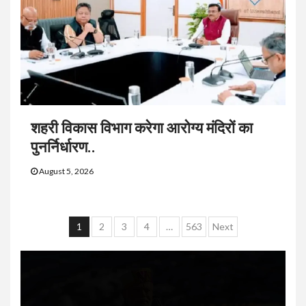
शहरी विकास विभाग करेगा आरोग्य मंदिरों का
पुनर्निर्धारण..
August 5, 2026
Posts
1
2
3
4
…
563
Next
navigation