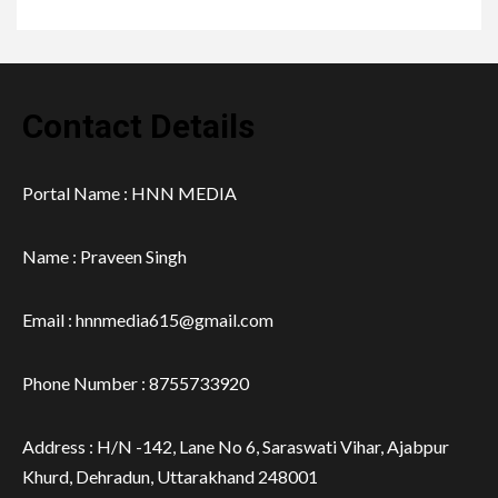
Contact Details
Portal Name : HNN MEDIA
Name : Praveen Singh
Email : hnnmedia615@gmail.com
Phone Number : 8755733920
Address : H/N -142, Lane No 6, Saraswati Vihar, Ajabpur
Khurd, Dehradun, Uttarakhand 248001