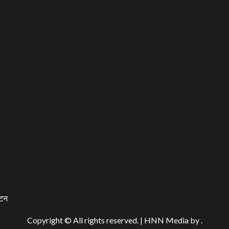
यटन
Copyright © All rights reserved.
|
HNN Media
by .