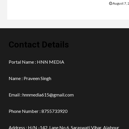
August 7, 
Contact Details
Portal Name : HNN MEDIA
Name : Praveen Singh
Email : hnnmedia615@gmail.com
Phone Number : 8755733920
Address : H/N -142, Lane No 6, Saraswati Vihar, Ajabpur