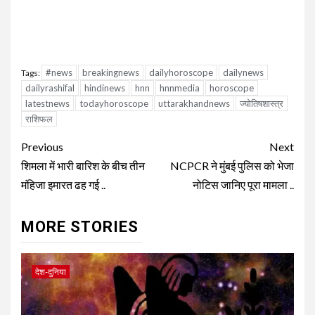
#news
breakingnews
dailyhoroscope
dailynews
Tags:
dailyrashifal
hindinews
hnn
hnnmedia
horoscope
latestnews
todayhoroscope
uttarakhandnews
ज्योतिषशास्त्र
राशिफल
Continue
Previous
Next
Reading
शिमला में भारी बारिश के बीच तीन
NCPCR ने मुंबई पुलिस को भेजा
मंहिजा इमारत ढह गई ..
नोटिस जानिए पूरा मामला ..
MORE STORIES
देश-दुनिया