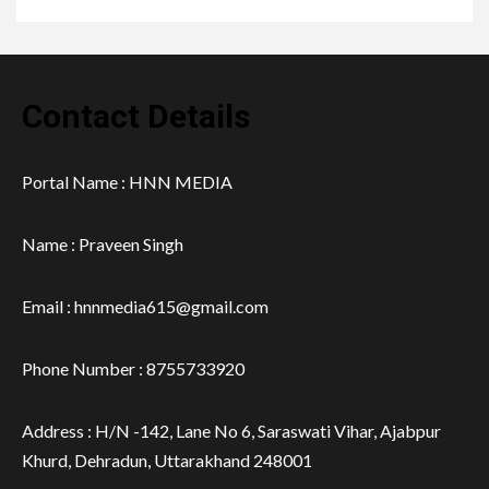
Contact Details
Portal Name : HNN MEDIA
Name : Praveen Singh
Email : hnnmedia615@gmail.com
Phone Number : 8755733920
Address : H/N -142, Lane No 6, Saraswati Vihar, Ajabpur
Khurd, Dehradun, Uttarakhand 248001