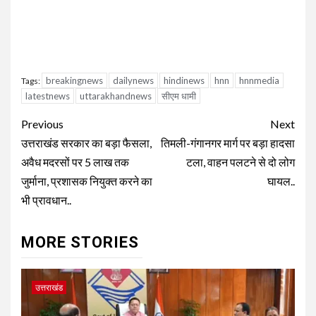
breakingnews
dailynews
hindinews
hnn
hnnmedia
Tags:
latestnews
uttarakhandnews
सीएम धामी
Continue
Previous
Next
Reading
उत्तराखंड सरकार का बड़ा फैसला,
तिमली-गंगानगर मार्ग पर बड़ा हादसा
अवैध मदरसों पर 5 लाख तक
टला, वाहन पलटने से दो लोग
जुर्माना, प्रशासक नियुक्त करने का
घायल..
भी प्रावधान..
MORE STORIES
उत्तराखंड