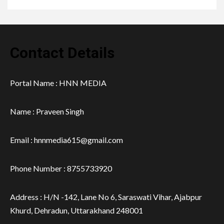
Contact Details
Portal Name : HNN MEDIA
Name : Praveen Singh
Email : hnnmedia615@gmail.com
Phone Number : 8755733920
Address : H/N -142, Lane No 6, Saraswati Vihar, Ajabpur
Khurd, Dehradun, Uttarakhand 248001