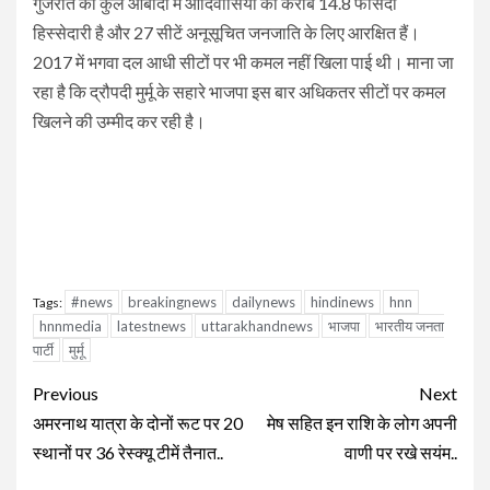
गुजरात की कुल आबादी में आदिवासियों की करीब 14.8 फीसदी
हिस्सेदारी है और 27 सीटें अनूसूचित जनजाति के लिए आरक्षित हैं।
2017 में भगवा दल आधी सीटों पर भी कमल नहीं खिला पाई थी। माना जा
रहा है कि द्रौपदी मुर्मू के सहारे भाजपा इस बार अधिकतर सीटों पर कमल
खिलने की उम्मीद कर रही है।
#news
breakingnews
dailynews
hindinews
hnn
Tags:
hnnmedia
latestnews
uttarakhandnews
भाजपा
भारतीय जनता
पार्टी
मुर्मू
Continue
Previous
Next
Reading
अमरनाथ यात्रा के दोनों रूट पर 20
मेष सहित इन राशि के लोग अपनी
स्थानों पर 36 रेस्क्यू टीमें तैनात..
वाणी पर रखे सयंम..