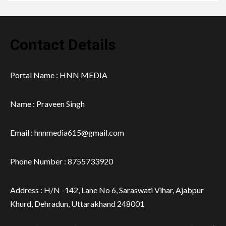
Contact Details
Portal Name : HNN MEDIA
Name : Praveen Singh
Email : hnnmedia615@gmail.com
Phone Number : 8755733920
Address : H/N -142, Lane No 6, Saraswati Vihar, Ajabpur
Khurd, Dehradun, Uttarakhand 248001