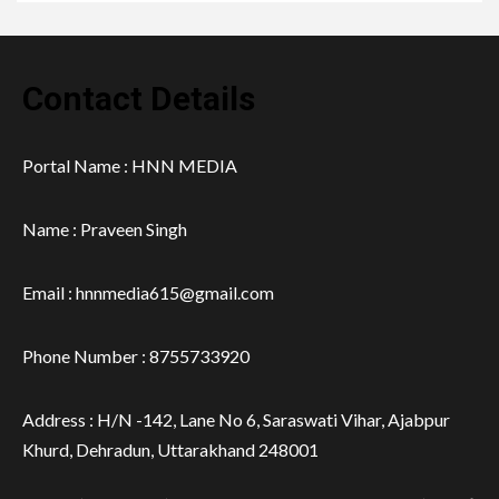
Contact Details
Portal Name : HNN MEDIA
Name : Praveen Singh
Email : hnnmedia615@gmail.com
Phone Number : 8755733920
Address : H/N -142, Lane No 6, Saraswati Vihar, Ajabpur
Khurd, Dehradun, Uttarakhand 248001