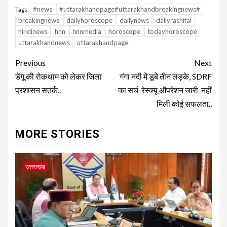
#news
#uttarakhandpage#uttarakhandbreakingnews#
Tags:
breakingnews
dailyhoroscope
dailynews
dailyrashifal
hindinews
hnn
hnnmedia
horoscope
todayhoroscope
uttarakhandnews
uttarakhandpage
Continue
Previous
Next
Reading
डेंगू की रोकथाम को लेकर जिला
गंगा नदी में डूबे तीन लड़के, SDRF
प्रशासन सतर्क..
का सर्च-रेस्क्यू ऑपरेशन जारी-नहीं
मिली कोई सफलता..
MORE STORIES
उत्तराखंड