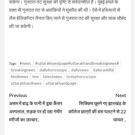
सकेगा। गुजरात तट सुरक्षा की दृष्टि से संवेदनशील है। मुंबई हमले के
वक्त भी गुजरात तट से आतंकियों ने घुसपैठ की थी। ऐसे में हथियारों से
लैस हेलिकॉप्टर तैनात किए जाने से गुजरात तट की सुरक्षा और चाक चौबंद
की जा सकेगी।
#news
#uttarakhandpage#uttarakhandbreakingnews#
Tags:
breakingnews
dailyhoroscope
dailynews
dailyrashifal
hindinews
hnn
latestnews
todayhoroscope
uttarakhandnews
uttarakhandpage
Continue
Previous
Next
Reading
असम में बाढ़ के पानी में डूबा कैंसर
सिक्किम घूमने गए झारखंड के
अस्पताल, सड़क पर हो रहा गंभीर
कॉलेज छात्रों की बस पलटने से 22
मरीजों का उपचार..
घायल ..