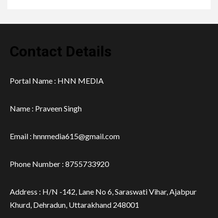
Contact Details
Portal Name : HNN MEDIA
Name : Praveen Singh
Email : hnnmedia615@gmail.com
Phone Number : 8755733920
Address : H/N -142, Lane No 6, Saraswati Vihar, Ajabpur
Khurd, Dehradun, Uttarakhand 248001