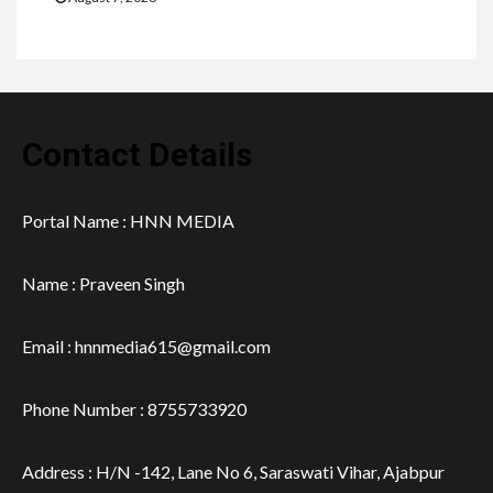
Contact Details
Portal Name : HNN MEDIA
Name : Praveen Singh
Email : hnnmedia615@gmail.com
Phone Number : 8755733920
Address : H/N -142, Lane No 6, Saraswati Vihar, Ajabpur