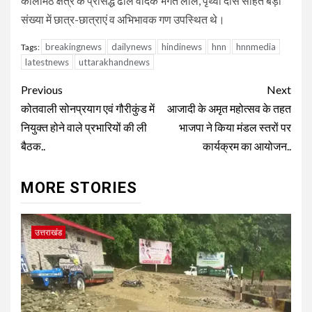
कालीमठ क्षेत्र के प्रसिद्ध ढोल वादक भगत लाल, पृथ्वी दास सहित बड़ी
संख्या में छात्र-छात्राएं व अभिभावक गण उपस्थित थे।
breakingnews
dailynews
hindinews
hnn
hnnmedia
Tags:
latestnews
uttarakhandnews
Continue
Previous
Next
Reading
कोतवाली सोनप्रयाग एवं गौरीकुंड में
आजादी के अमृत महोत्सव के तहत
नियुक्त होने वाले प्रभारियों की ली
भाजपा ने किया मंडल स्तरों पर
बैठक..
कार्यक्रम का आयोजन..
MORE STORIES
उत्तराखंड