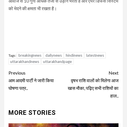
आवाज से 10 गुना अधिक तेजी से उड़ान भरता हैं और एयर डिफेंस सिस्टम
को भेदने की क्षमता भी रखता है।
breakingnews
dailynews
hindinews
latestnews
Tags:
uttarakhandnews
uttarakhandpage
Continue
Previous
Next
Reading
आम आदमी पार्टी ने जारी किया
वृषभ राशि वालों को मिलेगा आज
घोषणा पत्र..
खास मौका, पढ़िए सभी राशियों का
हाल..
MORE STORIES