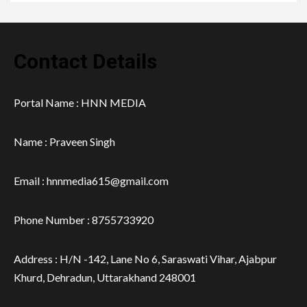
Contact Details
Portal Name : HNN MEDIA
Name : Praveen Singh
Email : hnnmedia615@gmail.com
Phone Number : 8755733920
Address : H/N -142, Lane No 6, Saraswati Vihar, Ajabpur
Khurd, Dehradun, Uttarakhand 248001