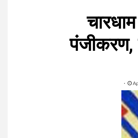
चारधाम 
पंजीकरण, स
Ap