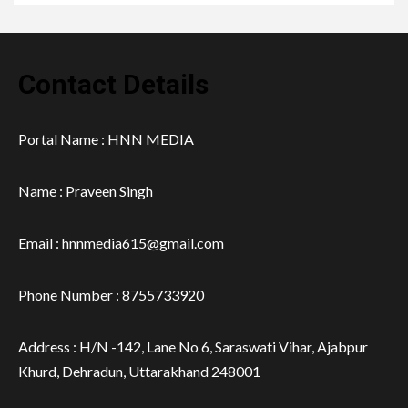
Contact Details
Portal Name : HNN MEDIA
Name : Praveen Singh
Email : hnnmedia615@gmail.com
Phone Number : 8755733920
Address : H/N -142, Lane No 6, Saraswati Vihar, Ajabpur
Khurd, Dehradun, Uttarakhand 248001