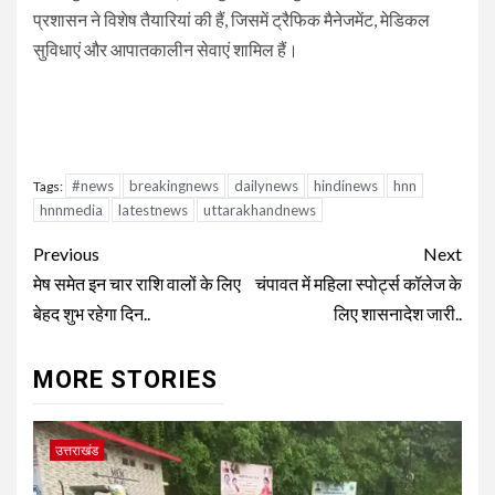
प्रशासन ने विशेष तैयारियां की हैं, जिसमें ट्रैफिक मैनेजमेंट, मेडिकल
सुविधाएं और आपातकालीन सेवाएं शामिल हैं।
#news
breakingnews
dailynews
hindinews
hnn
Tags:
hnnmedia
latestnews
uttarakhandnews
Continue
Previous
Next
Reading
मेष समेत इन चार राशि वालों के लिए
चंपावत में महिला स्पोर्ट्स कॉलेज के
बेहद शुभ रहेगा दिन..
लिए शासनादेश जारी..
MORE STORIES
उत्तराखंड