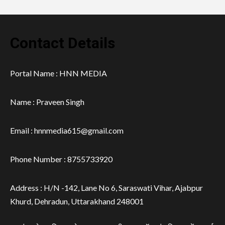
Contact Details
Portal Name : HNN MEDIA
Name : Praveen Singh
Email : hnnmedia615@gmail.com
Phone Number : 8755733920
Address : H/N -142, Lane No 6, Saraswati Vihar, Ajabpur
Khurd, Dehradun, Uttarakhand 248001