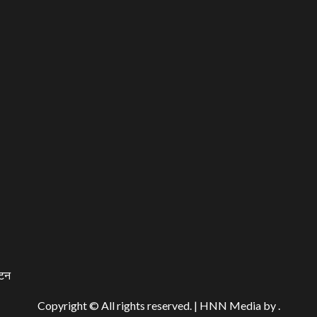
यटन
Copyright © All rights reserved.
|
HNN Media
by .