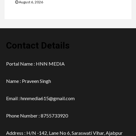
August 6, 2026
Contact Details
Portal Name : HNN MEDIA
Name : Praveen Singh
Email : hnnmedia615@gmail.com
Phone Number : 8755733920
Address : H/N -142, Lane No 6, Saraswati Vihar, Ajabpur