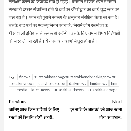
संरक्षित करने की कवायद तेज हो गई है। वर्तमान में जिस भवन में तमाम
सरकारी दफ्तर संचालित होते थे वहां पर जीर्णोद्धार का कार्य युद्ध स्तर पर
चल रहा है। भवन को पुराने स्वरूप के अनुसार संरक्षित किया जा रहा है।
उसके बाद यहां पर एक म्यूजियम बनना है, जिसमें लोग अल्मोड़ा के
गौरवशाली इतिहास से रूबरू हो सकेंगे। इसके लिए तमाम विषय विशेषज्ञों
की मदद ली जा रही है। ये कार्य चार चरणों में पूरा होना है।
#news
#uttarakhandpage#uttarakhandbreakingnews#
Tags:
breakingnews
dailyhoroscope
dailynews
hindinews
hnn
hnnmedia
latestnews
uttarakhandnews
uttarakhandpage
Continue
Previous
Next
Reading
जानिए आज किन राशियों के लिए
इन राशि के जातको को आज रहना
ग्रहों की स्थिति रहेगी अच्छी..
होगा सावधान..