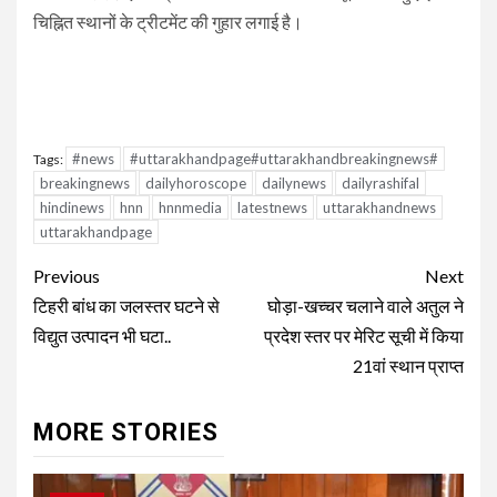
चिह्नित स्थानों के ट्रीटमेंट की गुहार लगाई है।
#news
#uttarakhandpage#uttarakhandbreakingnews#
Tags:
breakingnews
dailyhoroscope
dailynews
dailyrashifal
hindinews
hnn
hnnmedia
latestnews
uttarakhandnews
uttarakhandpage
Continue
Previous
Next
Reading
टिहरी बांध का जलस्तर घटने से
घोड़ा-खच्चर चलाने वाले अतुल ने
विद्युत उत्पादन भी घटा..
प्रदेश स्तर पर मेरिट सूची में किया
21वां स्थान प्राप्त
MORE STORIES