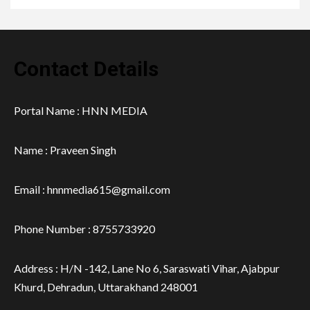
Contact Details
Portal Name : HNN MEDIA
Name : Praveen Singh
Email : hnnmedia615@gmail.com
Phone Number : 8755733920
Address : H/N -142, Lane No 6, Saraswati Vihar, Ajabpur
Khurd, Dehradun, Uttarakhand 248001