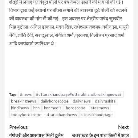
क्षेत्रों में लगाए गए विद्युत पोलों पर बंच केबल डालने की मांग भी की गई।
विभाग द्वारा कई स्थानों पर बॉक्स लगाने की व्यवस्था टूटे पोलों को बदलने
की व्यवस्था की मांग भी की गई। इस अवसर पर क्षेत्रीय पार्षद सुखबीर
सिंह बुटोला, अनिल ढाकाल, मदन सिंह, राधेश्याम कश्यप, नवीन झा, माधुरी
नेगी, शांति देवी, सरादू लाल, संगीता शर्मा, प्रकाश, विलोचन प्रसाद शर्मा
आदि कार्यकर्ता उपस्थित थे।
#news
#uttarakhandpage#uttarakhandbreakingnews#
Tags:
breakingnews
dailyhoroscope
dailynews
dailyrashifal
hindinews
hnn
hnnmedia
horoscope
latestnews
todayhoroscope
uttarakhandnews
uttarakhandpage
Continue
Previous
Next
Reading
गंगोत्री और आसपास मिलीं दुर्लभ
उत्तराखंड के इन पांच जिलों में आज