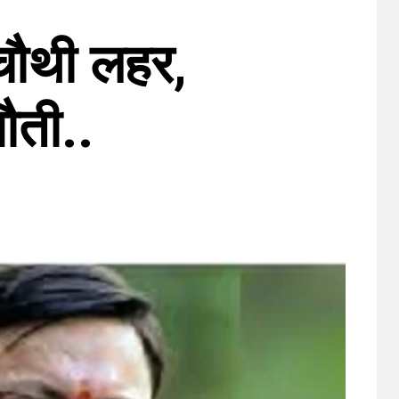
चौथी लहर,
ौती..