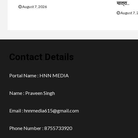
यात्रा..
August 7, 2026
August 7, 
Contact Details
Portal Name : HNN MEDIA
Name : Praveen Singh
Email : hnnmedia615@gmail.com
Phone Number : 8755733920