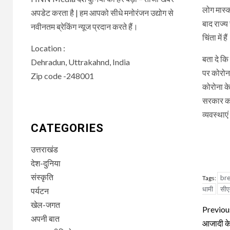
लोग मास्क
अपडेट करता है | हम आपको सीधे मनोरंजन उद्योग से
बाद राज्
नवीनतम ब्रेकिंग न्यूज प्रदान करते हैं।
चिंता में है
Location :
बता दे कि
Dehradun, Uttrakahnd, India
पर कोरोना
Zip code -248001
कोरोना के 
सरकार का 
व्यवस्थाए
CATEGORIES
उत्तराखंड
देश-दुनिया
संस्कृति
br
Tags:
धामी
सीए
पर्यटन
खेल-जगत
Con
Previou
अपनी बात
Rea
आजादी के 