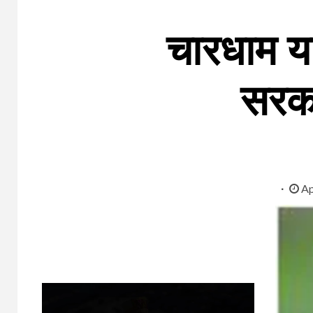
चारधाम य
सरका
Ap