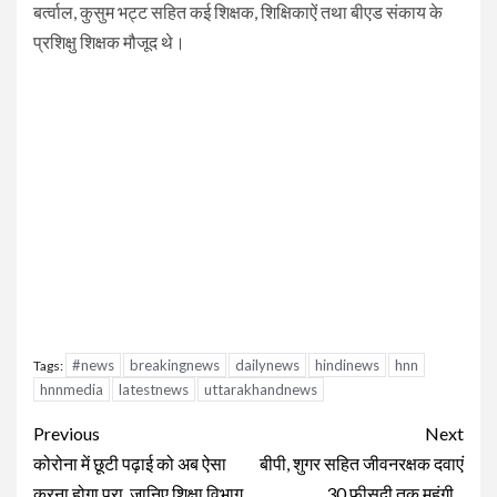
बर्त्वाल, कुसुम भट्ट सहित कई शिक्षक, शिक्षिकाऐं तथा बीएड संकाय के
प्रशिक्षु शिक्षक मौजूद थे।
#news
breakingnews
dailynews
hindinews
hnn
Tags:
hnnmedia
latestnews
uttarakhandnews
Continue
Previous
Next
Reading
कोरोना में छूटी पढ़ाई को अब ऐसा
बीपी, शुगर सहित जीवनरक्षक दवाएं
करना होगा पूरा, जानिए शिक्षा विभाग
30 फीसदी तक महंगी ..