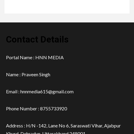
Contact Details
Portal Name : HNN MEDIA
Name : Praveen Singh
Email : hnnmedia615@gmail.com
Phone Number : 8755733920
Address : H/N -142, Lane No 6, Saraswati Vihar, Ajabpur
Khurd, Dehradun, Uttarakhand 248001