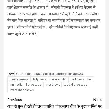
सभी का सहयोग प्राप्त होगा।सरकारी कामों में आ रही बाधाएं दूर होंगे।
कार्यक्षेत्र में उन्नति के आसार हैं। नौकरी बिज़नेस में अधिक मेहनत से
अधिक लाभ प्राप्त होगा। कलात्मक क्षेत्र से जुड़े लोगों को लाभ मिलेंगे l
नेम फेम मिल सकता है।परिवार के सहयोग से कई समस्याओं का समाधान
होगा। पति पत्नी में प्रेम बढ़ेगा। प्रेम संबंधों के लिए समय अच्छा है कहीं
बाहर घूमने जा सकते हैं।
#uttarakhandpage#uttarakhandbreakingnews#
Tags:
breakingnews
dailynews
dailyrashifal
hindinews
hnn
hnnmedia
horoscope
latestnews
todayhoroscope
uttarakhandnews
Continue
Previous
Next
Reading
आज से शुरू हो रही हैं चैत्र नवरात्रि
गोरखनाथ मंदिर के सुरक्षाकर्मियों पर